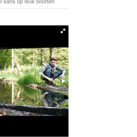
 kans op leuk soorten
Hut en huteigenaar