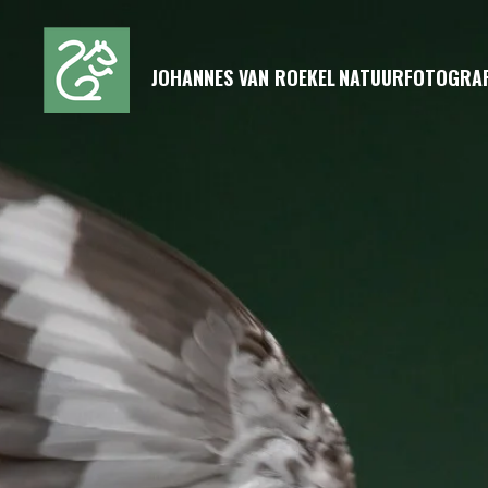
Ga
direct
JOHANNES VAN ROEKEL
NATUURFOTOGRAF
naar
de
hoofdinhoud