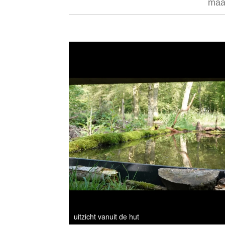
maar
eekhoorn